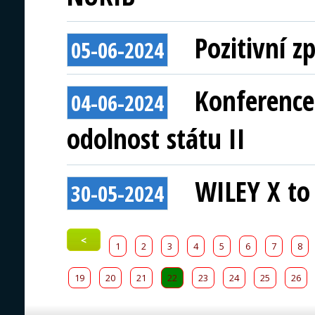
Pozitivní 
05-06-2024
Konference
04-06-2024
odolnost státu II
WILEY X to 
30-05-2024
<
1
2
3
4
5
6
7
8
19
20
21
22
23
24
25
26